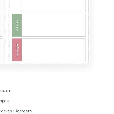
enname
ungen
d deren Elemente