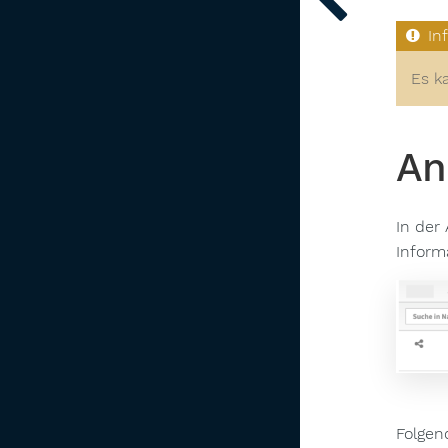
Es k
An
In der
Inform
Folgen