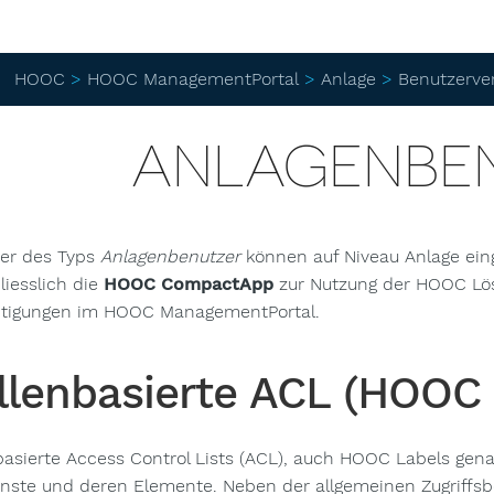
HOOC
>
HOOC ManagementPortal
>
Anlage
>
Benutzerve
ANLAGENBE
er des Typs
Anlagenbenutzer
können auf Niveau Anlage ein
liesslich die
HOOC CompactApp
zur Nutzung der HOOC Lö
tigungen im HOOC ManagementPortal.
llenbasierte ACL (HOOC 
basierte Access Control Lists (ACL), auch HOOC Labels gena
enste und deren Elemente. Neben der allgemeinen Zugriffsb