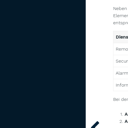
Neben 
Elemen
entspr
Diens
Remot
Secur
Alarm
Infor
Bei de
A
A