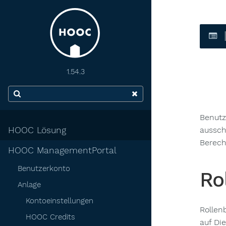
1.54.3
Benutz
aussch
HOOC Lösung
Berech
HOOC ManagementPortal
Benutzerkonto
Ro
Anlage
Kontoeinstellungen
Rollen
HOOC Credits
auf Di