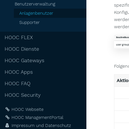
Benutzerverwaltung
spezif
Konfig
Anlagenbenutzer
werden
Supporter
werden
HOOC FLEX
HOOC Dienste
HOOC Gateways
Folgen
HOOC Apps
Aktio
HOOC FAQ
HOOC Security
HOOC Webseite
HOOC ManagementPortal
Impressum und Datenschutz