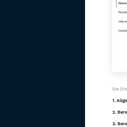
Die Ein
1. All
2. Ber
3. Ber